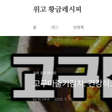
본문 바로가기
위고 황금레시피
홈
태그
방명록
요리 조리 레시피
고구마줄기김치: 건강하
by 위고투유
2023. 9. 15.