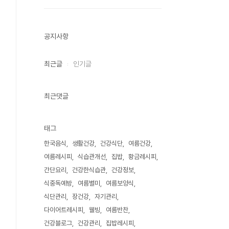
공지사항
최근글
인기글
최근댓글
태그
한국음식
생활건강
건강식단
여름건강
여름레시피
식습관개선
집밥
황금레시피
간단요리
건강한식습관
건강정보
식중독예방
여름별미
여름보양식
식단관리
장건강
자기관리
다이어트레시피
웰빙
여름반찬
건강블로그
건강관리
집밥레시피