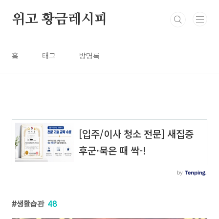
본문 바로가기
위고 황금레시피
홈
태그
방명록
생활습관
48