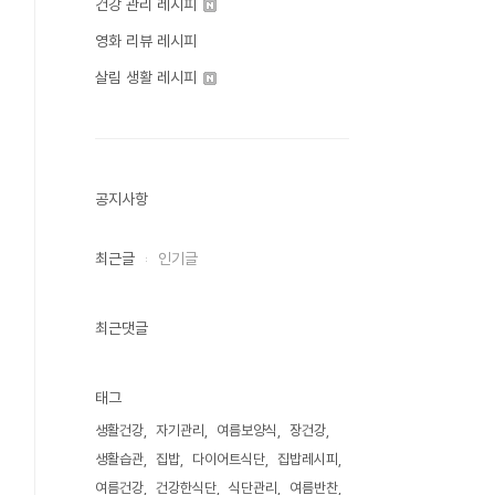
건강 관리 레시피
영화 리뷰 레시피
살림 생활 레시피
공지사항
최근글
인기글
최근댓글
태그
생활건강
자기관리
여름보양식
장건강
생활습관
집밥
다이어트식단
집밥레시피
여름건강
건강한식단
식단관리
여름반찬