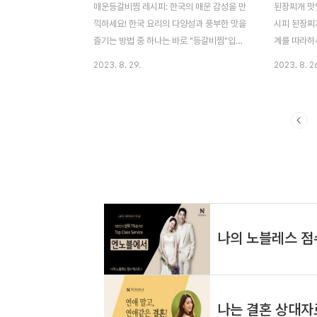
을 물에 씻어 깨끗하게 씻습니다. 냄비에 물
(중간 크기) 
매운등갈비찜 레시피: 한국의 매운 감성을 만
된장찌개 맛있
을 끓여 닭 다리살을 넣고 10분간 ..
장: 2큰술 고
끽하세요! 한국 요리의 다양성과 풍부한 맛을
시피 된장찌
즐기는 방법 중 하나는 바로 "등갈비찜"입니
계를 따라하세
다. 이 요리는 얼큰하고 매콤한 맛으로 유명
준비 된장찌
2023. 8. 29.
2023. 8. 2
하며, 특히 겨울철에는 따뜻한 밥과 함께 먹
선하고 좋은
으면 최고의 조합이 됩니다. 오늘은 매운 등
한 재료를 
갈비찜의 레시피를 공유하겠습니다. 이 요리
물 돼지고기 
를 만들어서 한국의 매운 감성을 만끽해보세
추 간장 참
요! 먼저, 매운등갈비찜은 한국 요리 중에서
활동의 일환
도 특히 매운 음식을 좋아하는 사람들에게 인
를 제공받습니
기 있는 요리 중 하나입니다. 이 글에서는 매
게 조리하기
운 등갈비찜의 레시피를 상세하게 설명하고,
야 합니다.
이 요리를 만들 때 필요한 재료와 단계를 자
뺀 후 크게 
세히 안내할 것입니다. 또한, 왜 이 요리가 한
라주세요. 물
국 음식 중에서 특별한 매력을 가지고 있는지
비를 합니다.
에 대해서도 다룰 것입니다. "이 포스팅은 쿠
추를 손질 
팡 파트너스 활동의 ..
주세요. 대파