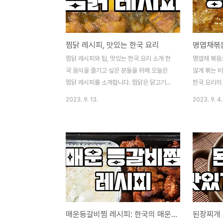
법을 자세히 알아보겠습니다. "이 포스팅은
대해 자세히
쿠팡 파트너스 활동의 일환으로, 이에 따른
쿠팡 파트너
일정액의 수수료를 제공받습니다." 떡볶이 황
일정액의 수
찜닭 레시피, 맛있는 한국 요리
금레시피의 기본 재료 떡 (떡국물 떡): 떡볶이
기김치란? 
의 핵심 재료인 떡은 쫄깃한 식감을 가지고
알아볼까요?
찜닭 레시피와 팁, 맛있는 한국 요리 소개 한
명엽채 볶음
있어야 합니다. 떡은 물에 불려서 사용하거나
의 줄기를 
국 음식을 즐기고 싶은 분들을 위해 오늘은
않게 볶는 비
국물 떡을 활용..
니다. 고구마
찜닭 레시피를 소개합니다. 찜닭은 닭고기와
한국 요리의 
다양한 양념 재료로 만들어지는 매우 인기 있
볶음(명태채
2023. 9. 13.
2023. 9. 4.
는 한국 요리입니다. 이 블로그 포스트에서는
다. 명엽채는
찜닭을 만드는 과정을 자세히 안내하고, 맛있
한국 가정에서
는 결과물을 얻기 위한 유용한 팁을 공유하겠
나입니다. 
습니다. 재료 찜닭을 만들기 위해 필요한 재
을 때 딱딱
료를 먼저 살펴보겠습니다. 주 재료 닭 다리
다. 오늘은 
살 4조각 감자 2개 (중간 크기) 당근 1개 (중
결과 함께 
간 크기) 양념 재료 간장 3큰 술 설탕 2큰 술
스팅은 쿠팡
마늘 5쪽 (다진 마늘) 생강 1조각 (다진 생강)
따른 일정액
고춧가루 1큰 술 청양고추 2개 (마늘을 다진
채 볶음 레시
매운등갈비찜 레시피: 한국의 매운 감성을 만끽하세요!
후 함께 사용) 레시피 닭 채비하기 닭 다리살
태채): 200