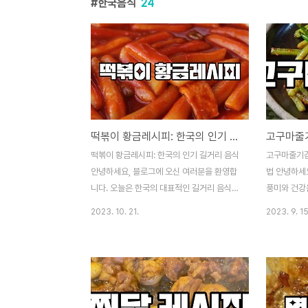
한국음식
24
떡볶이 황금레시피: 한국의 인기 길거리 음식
떡볶이 황금레시피: 한국의 인기 길거리 음식
고구마줄기김
안녕하세요, 블로그에 오신 여러분을 환영합
법 안녕하세요
니다. 오늘은 한국의 대표적인 길거리 음식
풍미와 건강을
중 하나인 떡볶이에 대한 황금 레시피를 공유
제에 대해 
2023. 10. 21.
2023. 9. 15
하려고 합니다. 떡볶이는 매콤하고 달콤한 양
마줄기김치"
념 소스와 쫄깃한 떡이 조화로운 맛을 자랑하
기김치는 많
는 대한민국의 길거리 간식으로, 여러분도 집
수 있지만, 
에서 손쉽게 만들어 즐길 수 있습니다. 이제
으로 인해 주
떡볶이를 만들기 위한 기본 재료와 만들기 단
로그에서는 
계, 그리고 몇 가지 변종 및 맛있게 즐기는 방
방법, 그리고