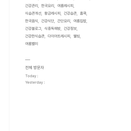
건강관리
한국요리
여름레시피
식습관개선
황금레시피
건강습관
홈쿡
한국음식
건강식단
간단요리
여름집밥
건강블로그
식중독예방
건강정보
건강한식습관
다이어트레시피
웰빙
여름별미
전체 방문자
Today :
Yesterday :