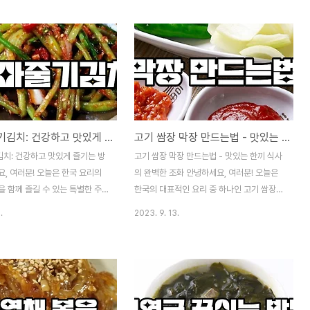
고구마줄기김치: 건강하고 맛있게 즐기는 방법
고기 쌈장 막장 만드는법 - 맛있는 한끼 식사의 완벽한 조화
치: 건강하고 맛있게 즐기는 방
고기 쌈장 막장 만드는법 - 맛있는 한끼 식사
, 여러분! 오늘은 한국 요리의
의 완벽한 조화 안녕하세요, 여러분! 오늘은
 함께 즐길 수 있는 특별한 주
한국의 대표적인 요리 중 하나인 고기 쌈장
이야기하려고 합니다. 바로 "고구
막장을 만드는 방법에 대해 알려드릴 것입니
.
2023. 9. 13.
에 대한 이야기입니다. 고구마줄
다. 고기와 함께 즐기는 쌈장과 막장은 한국
은 사람들에게는 생소한 요리일
음식 문화의 핵심 요소 중 하나로, 그 풍부한
그 독특한 맛과 건강에 좋은 성분
맛과 다양한 조합으로 사랑받고 있습니다. 이
목받고 있는 요리입니다. 이 블
블로그 포스트에서는 고기 쌈장 막장을 만드
고구마줄기김치의 매력과 만드는
는 간단하면서도 맛있는 방법을 소개해 드리
 그 특별한 맛을 즐기는 방법에
겠습니다. 재료 준비: 고기: 소고기, 돼지고기,