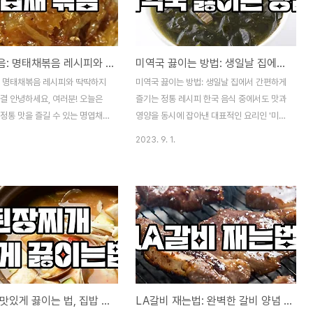
 알아보겠습니다. "이 포스팅은
닭고기 중 원하는 고기를 선택하세요. 각각의
스 활동의 일환으로, 이에 따른
고기마다 고유한 풍미가 있으니 선호하는 고
수료를 제공받습니다." 고구마줄
기를 사용하세요. 쌈 재료: 상추 깻잎 상황버
명엽채볶음: 명태채볶음 레시피와 딱딱하지 않게 볶는 비결
미역국 끓이는 방법: 생일날 집에서 간편하게 즐기는 정통 레시피
먼저, 고구마줄기김치가 무엇인지
섯 미나리 파 쌈장 재료: 간장 3큰술 고춧가
 고구마줄기김치는 고구마 식물
루 1큰술 설탕 1큰술 다진 마늘 1큰술 다진 생
: 명태채볶음 레시피와 딱딱하지
미역국 끓이는 방법: 생일날 집에서 간편하게
이용하여 만든 한국의 전통 김치입
강 1작은술 참기름 1큰술 참깨 약간 막장 재
결 안녕하세요, 여러분! 오늘은
즐기는 정통 레시피 한국 음식 중에서도 맛과
 식물의 줄기는 그 ..
료..
정통 맛을 즐길 수 있는 명엽채
영양을 동시에 잡아낸 대표적인 요리인 '미역
볶음)에 대해 이야기하려고 합니
국'. 미역의 건강에 좋은 성분과 감칠맛이 어
2023. 9. 1.
 매콤하고 간단한 반찬 요리로,
우러진 이 요리는 한국 가정에서 자주 먹는
 자주 만들어 먹는 요리 중 하
메뉴 중 하나입니다. 이 글에서는 집에서 손
그러나 많은 사람들이 명엽채를 볶
쉽게 만들 수 있는 미역국 레시피를 상세히
하게 익히는 경우가 종종 있습니
안내하겠습니다. 더 나아가, 미역국의 특별한
명엽채를 딱딱하지 않게 볶는 비
맛을 살리는 팁과 다양한 변형 레시피도 함께
레시피를 소개하겠습니다. "이 포
소개하겠습니다. "이 포스팅은 쿠팡 파트너스
 파트너스 활동의 일환으로, 이에
활동의 일환으로, 이에 따른 일정액의 수수료
의 수수료를 제공받습니다." 명엽
를 제공받습니다." 미역국 끓이는 방법: 재료
피 명엽채 볶음 재료: 명엽채 (명
준비 건미역: 30g 다시마: 5g 물: 6컵 소금:
된장찌개 맛있게 끓이는 법, 집밥 최고의 레시피
LA갈비 재는법: 완벽한 갈비 양념 요리의 비밀
g 양파: 1개 (중간 크기) 당근: 1개
약간 참기름: 1큰술 다진 마늘: 1작은술 소고