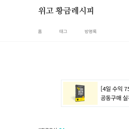
본문 바로가기
위고 황금레시피
홈
태그
방명록