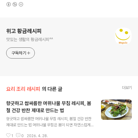
(새창열림)
로그 정보
위고 황금레시피
맛있는 생활의 황금레시피^^
구독하기
더보기
요리 조리 레시피
의 다른 글
향긋하고 쌉싸름한 머위나물 무침 레시피, 봄
철 건강 반찬 제대로 만드는 법
글 내용
향긋하고 쌉싸름한 머위나물 무침 레시피, 봄철 건강 반찬
제대로 만드는 법 머위나물 무침은 봄이 되면 자연스럽게
떠오르는 대표적인 봄나물 요리입니다. 특유의 향긋한 향
1
0
2026. 4. 28.
과 살짝 쌉싸름한 맛이 특징이라 처음에는 호불호가 갈릴