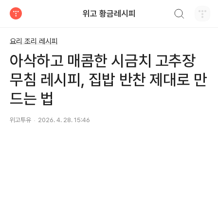
검색하기
위고 황금레시피
티스토리
요리 조리 레시피
아삭하고 매콤한 시금치 고추장
무침 레시피, 집밥 반찬 제대로 만
드는 법
위고투유
2026. 4. 28. 15:46