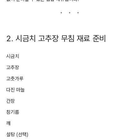
2. 시금치 고추장 무침 재료 준비
시금치
고추장
고춧가루
다진 마늘
간장
참기름
깨
설탕 (선택)