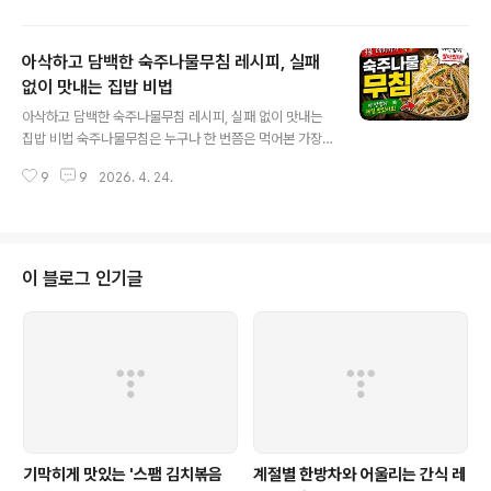
수 있지만, 한 번 제대로 맛을 들이면 오히려 이 맛을 찾게
되는 매력이 있습니다. 특히 겨우내 무거웠던 입맛을 깨워
아삭하고 담백한 숙주나물무침 레시피, 실패
주는 역할을 하기 때문에 봄철 식탁에 자주 올라오는 반찬
이기도 합니다.저 역시 처음 머위나물을 접했을 때는 그 특
없이 맛내는 집밥 비법
글 내용
유의 쌉싸름함이 낯설게 느껴졌습니다. 하지만 제대로 손
아삭하고 담백한 숙주나물무침 레시피, 실패 없이 맛내는
질하고 무침을 해보니 향과 맛이 훨씬 부드럽게 살아나면
집밥 비법 숙주나물무침은 누구나 한 번쯤은 먹어본 가장
서 밥과 함께 먹기 딱 좋은 반찬이 되었습니다. 머위나물 무
기본적인 집밥 반찬 중 하나입니다. 하지만 단순해 보이는
침은 재료 자체의 특성을 이해하고 조리하는 것이 중요한
9
9
2026. 4. 24.
이 반찬도 제대로 만들지 않으면 물이 생기거나 비린 맛이
요리입니다.오늘은 집에서도 누구나 실패 ..
나면서 전체적인 맛이 떨어질 수 있습니다. 반대로 제대로
만들면 아삭한 식감과 고소한 풍미가 살아나면서 어떤 음
식과도 잘 어울리는 완성도 높은 반찬이 됩니다.저 역시 처
음에는 숙주나물무침을 만들 때마다 물기가 많아지고 맛이
이 블로그 인기글
밍밍해져서 만족스럽지 않았던 기억이 있습니다. 하지만
몇 가지 핵심 포인트를 알고 난 이후로는 훨씬 간단하게, 그
리고 훨씬 맛있게 만들 수 있게 되었습니다. 숙주나물무침
은 조리 시간이 짧은 대신 타이밍과 방법이 중요한 요리입
니다.오늘은 집에서도 실패 없이 만들 수..
기막히게 맛있는 '스팸 김치볶음
계절별 한방차와 어울리는 간식 레