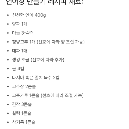
연어장 만들기 레시피 재료:
신선한 연어 400g
양파 1개
마늘 3-4쪽
청양고추 1개 (선호에 따라 양 조절 가능)
대파 1대
생강 조금 (선호에 따라 추가)
물 4컵
다시마 혹은 멸치 육수 2컵
고추장 2큰술
고춧가루 1큰술 (선호에 따라 조절 가능)
간장 3큰술
설탕 1큰술
참기름 1큰술