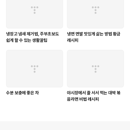
냉장고 냄새 제거법, 주부초보도
냉면 면발 맛있게 삶는 방법 황금
쉽게 할 수 있는 생활꿀팁
레시피
수분 보충에 좋은 차
야시장에서 줄 서서 먹는 대박 볶
음라면 비법 레시피
의안내