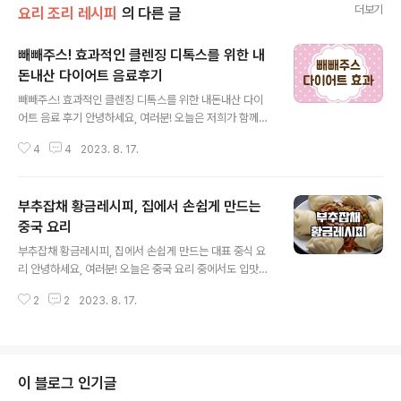
더보기
요리 조리 레시피
의 다른 글
빼빼주스! 효과적인 클렌징 디톡스를 위한 내
돈내산 다이어트 음료후기
글 내용
빼빼주스! 효과적인 클렌징 디톡스를 위한 내돈내산 다이
어트 음료 후기 안녕하세요, 여러분! 오늘은 저희가 함께하
는 클렌징 디톡스 음료, 빼빼주스에 대해 이야기해보려고
4
4
2023. 8. 17.
합니다. 최근에 다이어트를 시도하면서 다양한 방법을 시
도해 보셨을 텐데요, 오늘 소개할 빼빼주스는 토마토, 아삭
한 고추, 신선한 아스파라거스, 향긋한 블루베리, 그리고 풍
부추잡채 황금레시피, 집에서 손쉽게 만드는
미 가득한 올리브로 만들어져 있습니다. 뉴 빼빼주스 14일
다이어트보조제 디톡스 해독주스 다이어트쉐이크 분말 확
중국 요리
글 내용
찐살 (사은품증정) COUPANG www.coupang.com
부추잡채 황금레시피, 집에서 손쉽게 만드는 대표 중식 요
"이 포스팅은 쿠팡 파트너스 활동의 일환으로, 이에 따른
리 안녕하세요, 여러분! 오늘은 중국 요리 중에서도 입맛을
일정액의 수수료를 제공받습니다." 이 빼빼주스는 총 5가
돋우는 대표적인 메뉴 중 하나인 '부추잡채'에 대한 황금 레
지의 신선한 재료로 구성되어 있어, 다양한 영양소와 미네
2
2
2023. 8. 17.
시피를 소개해 드리려고 합니다. 부추잡채는 부추의 고소
랄을 함께 섭취할 수 있는 멋진 선..
한 풍미와 함께 신맛과 간장의 조화로운 맛이 일품인 요리
로, 가정에서 간편하게 만들어 먹을 수 있는 반찬이자 안주
로 사랑받고 있는 음식입니다. 이 레시피를 따라해보면 식
당에서 먹는 것과도 크게 다르지 않은 맛을 집에서 즐길 수
이 블로그 인기글
있을 것입니다. 그럼 시작해볼까요? "이 포스팅은 쿠팡 파