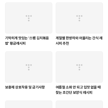
트너스 활동의 일환으로, 이에 따른 일정액의 수수료를 제
공받습니다." 부추잡채 황금레시피 만들기 - 재료 준비 부
추: 신선하고 푸른색의 부추를 200g 정도 준비합니다. 적
당한 길이로 썰어주세요. 당면..
기막히게 맛있는 '스팸 김치볶음
계절별 한방차와 어울리는 간식 레
밥' 황금레시피
시피 추천
보충제 상호작용 및 금기사항
여름철 소화 안 되고 입맛 없을 때
찾는 초간단 보양식 레시피