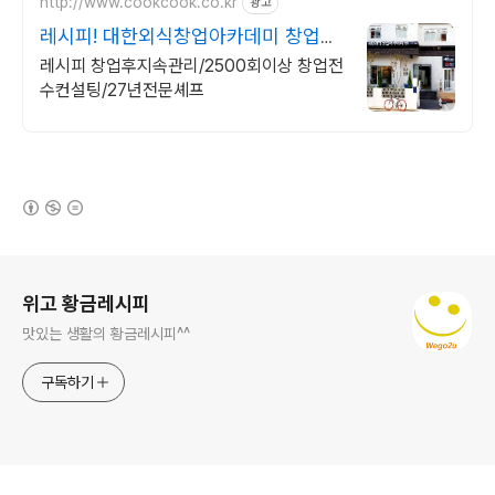
http://www.cookcook.co.kr
광고
레시피! 대한외식창업아카데미 창업전
문1:1교육
레시피 창업후지속관리/2500회이상 창업전
수컨설팅/27년전문셰프
(새창열림)
로그 정보
위고 황금레시피
맛있는 생활의 황금레시피^^
구독하기